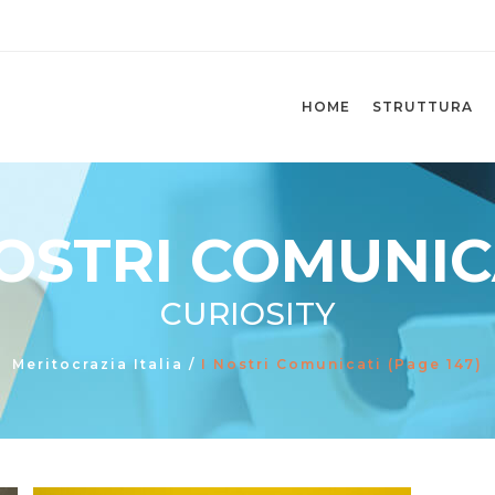
HOME
STRUTTURA
NOSTRI COMUNIC
CURIOSITY
Meritocrazia Italia
/
I Nostri Comunicati
(Page 147)