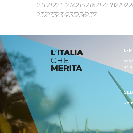
211
212
213
214
215
216
217
218
219
22
232
233
234
235
236
237
E-M
segr
azia
SE
Roma