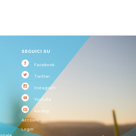
SEGUICI SU
Facebook
Twitter
Instagram
Youtube
Kardup
Account
Login
ionale