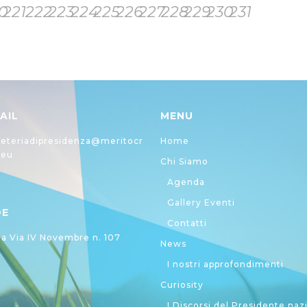
0
221
222
223
224
225
226
227
228
229
230
231
AIL
MENU
eteriadipresidenza@meritocr
Home
.eu
Chi Siamo
Agenda
Gallery Eventi
DE
Contatti
 Via IV Novembre n. 107
News
I nostri approfondimenti
Curiosity
I Discorsi del Presidente naz