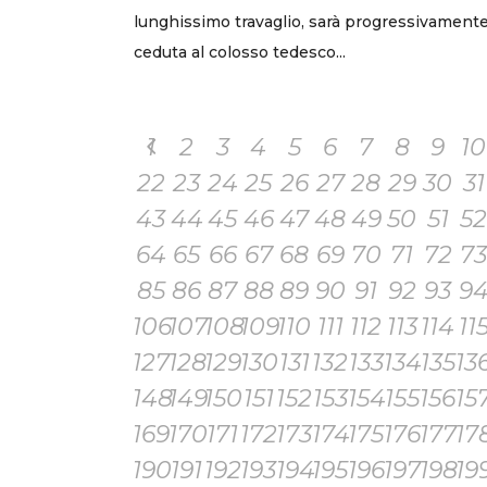
lunghissimo travaglio, sarà progressivament
ceduta al colosso tedesco...
1
2
3
4
5
6
7
8
9
10
22
23
24
25
26
27
28
29
30
31
43
44
45
46
47
48
49
50
51
52
64
65
66
67
68
69
70
71
72
73
85
86
87
88
89
90
91
92
93
9
106
107
108
109
110
111
112
113
114
11
127
128
129
130
131
132
133
134
135
13
148
149
150
151
152
153
154
155
156
15
169
170
171
172
173
174
175
176
177
17
190
191
192
193
194
195
196
197
198
19