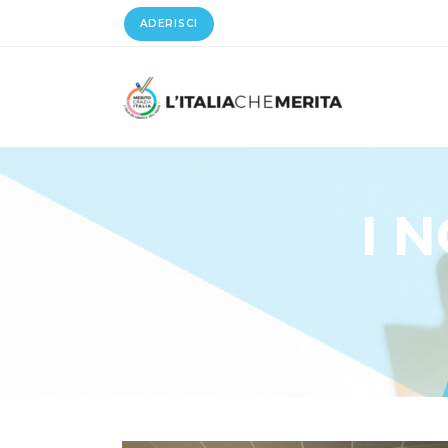
ADERISCI
I 