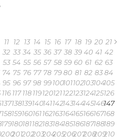
e
11
12
13
14
15
16
17
18
19
20
21
32
33
34
35
36
37
38
39
40
41
42
53
54
55
56
57
58
59
60
61
62
63
74
75
76
77
78
79
80
81
82
83
84
4
95
96
97
98
99
100
101
102
103
104
105
5
116
117
118
119
120
121
122
123
124
125
126
6
137
138
139
140
141
142
143
144
145
146
147
7
158
159
160
161
162
163
164
165
166
167
168
8
179
180
181
182
183
184
185
186
187
188
189
9
200
201
202
203
204
205
206
207
208
209
210