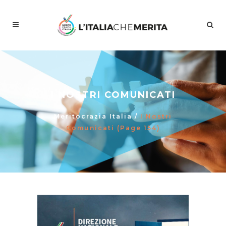
I NOSTRI COMUNICATI
Meritocrazia Italia
/
I Nostri
Comunicati
(Page 154)