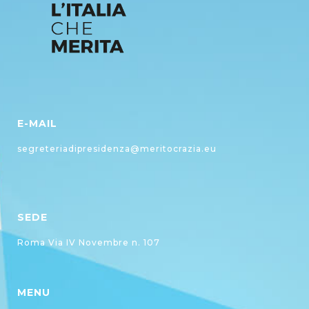
E-MAIL
segreteriadipresidenza@meritocrazia.eu
SEDE
Roma Via IV Novembre n. 107
MENU