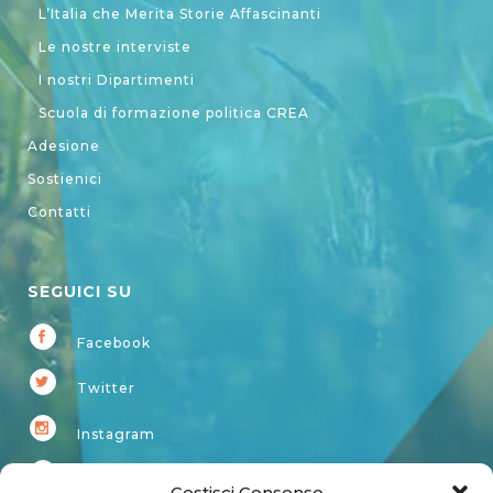
L’Italia che Merita Storie Affascinanti
Le nostre interviste
I nostri Dipartimenti
Scuola di formazione politica CREA
Adesione
Sostienici
Contatti
SEGUICI SU
Facebook
Twitter
Instagram
Youtube
Gestisci Consenso