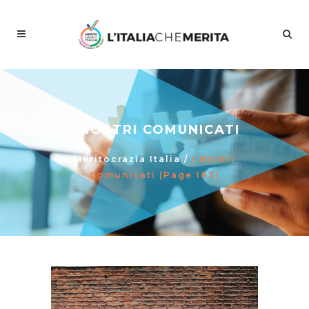
I NOSTRI COMUNICATI
Meritocrazia Italia
/
I Nostri
Comunicati
(Page 183)