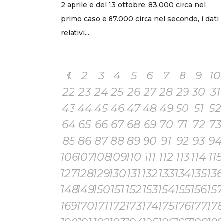
2 aprile e del 13 ottobre, 83.000 circa nel
primo caso e 87.000 circa nel secondo, i dati
relativi...
1
2
3
4
5
6
7
8
9
10
22
23
24
25
26
27
28
29
30
31
43
44
45
46
47
48
49
50
51
52
64
65
66
67
68
69
70
71
72
73
85
86
87
88
89
90
91
92
93
9
106
107
108
109
110
111
112
113
114
11
127
128
129
130
131
132
133
134
135
13
148
149
150
151
152
153
154
155
156
15
169
170
171
172
173
174
175
176
177
17