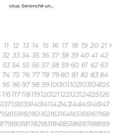
virus. Senonchè un...
11
12
13
14
15
16
17
18
19
20
21
32
33
34
35
36
37
38
39
40
41
42
53
54
55
56
57
58
59
60
61
62
63
74
75
76
77
78
79
80
81
82
83
84
4
95
96
97
98
99
100
101
102
103
104
105
5
116
117
118
119
120
121
122
123
124
125
126
6
137
138
139
140
141
142
143
144
145
146
147
7
158
159
160
161
162
163
164
165
166
167
168
8
179
180
181
182
183
184
185
186
187
188
189