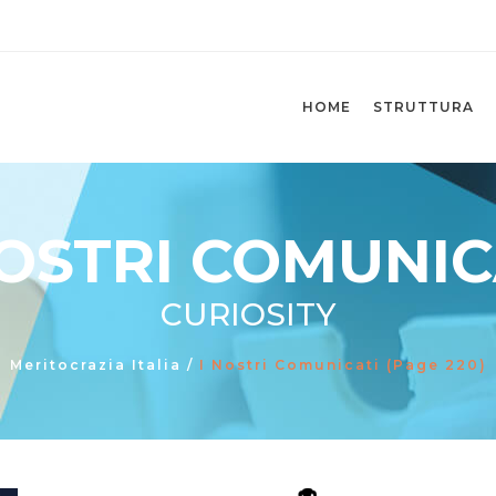
HOME
STRUTTURA
NOSTRI COMUNIC
CURIOSITY
Meritocrazia Italia
/
I Nostri Comunicati
(Page 220)