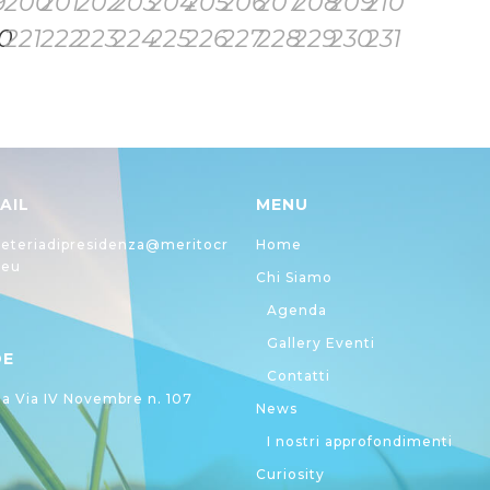
9
200
201
202
203
204
205
206
207
208
209
210
0
221
222
223
224
225
226
227
228
229
230
231
AIL
MENU
eteriadipresidenza@meritocr
Home
.eu
Chi Siamo
Agenda
Gallery Eventi
DE
Contatti
 Via IV Novembre n. 107
News
I nostri approfondimenti
Curiosity