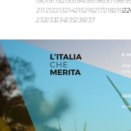
190
191
192
193
194
195
196
197
198
19
211
212
213
214
215
216
217
218
219
22
232
233
234
235
236
237
E-M
segr
azia
SE
Roma