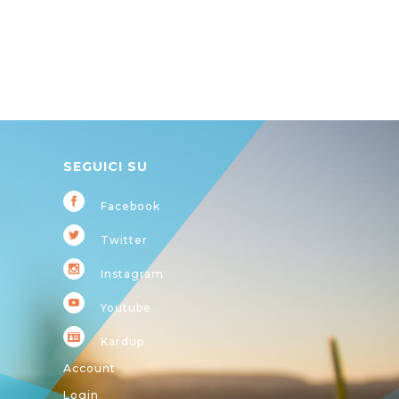
SEGUICI SU
Facebook
Twitter
Instagram
Youtube
Kardup
Account
Login