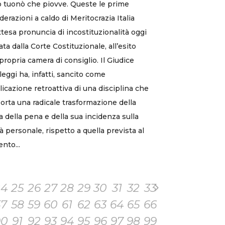
 tuonò che piovve. Queste le prime
derazioni a caldo di Meritocrazia Italia
attesa pronuncia di incostituzionalità oggi
ata dalla Corte Costituzionale, all’esito
 propria camera di consiglio. Il Giudice
 leggi ha, infatti, sancito come
plicazione retroattiva di una disciplina che
rta una radicale trasformazione della
a della pena e della sua incidenza sulla
tà personale, rispetto a quella prevista al
to...
24
25
26
27
28
29
30
31
32
33
57
58
59
60
61
62
63
64
65
66
90
91
92
93
94
95
96
97
98
99