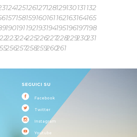
23
124
125
126
127
128
129
130
131
132
56
157
158
159
160
161
162
163
164
165
89
190
191
192
193
194
195
196
197
198
22
223
224
225
226
227
228
229
230
231
55
256
257
258
259
260
261
SEGUICI SU
Facebook
Twitter
Instagram
Youtube