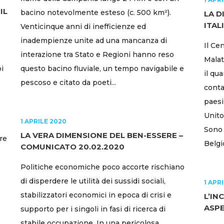
IL
bacino notevolmente esteso (c. 500 km²).
LA D
ITAL
Venticinque anni di inefficienze ed
inadempienze unite ad una mancanza di
Il Ce
interazione tra Stato e Regioni hanno reso
Malatt
pi
questo bacino fluviale, un tempo navigabile e
il qu
pescoso e citato da poeti...
conta
paesi
Unito
1 APRILE 2020
Sono 
LA VERA DIMENSIONE DEL BEN-ESSERE –
re
Belgio
COMUNICATO 20.02.2020
Politiche economiche poco accorte rischiano
di disperdere le utilità dei sussidi sociali,
1 APR
stabilizzatori economici in epoca di crisi e
L’IN
ASPE
supporto per i singoli in fasi di ricerca di
stabile occupazione. In una pericolosa