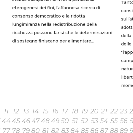
Tanto
eterogenesi dei fini, l’affannosa ricerca di
consi
consenso democratico e la ridotta
sull’
lungimiranza nella redistribuzione della
adott
ricchezza possono far sì che le determinazioni
della
di sostegno finiscano per alimentare...
delle
"l'ap
compo
natur
liber
momen
11
12
13
14
15
16
17
18
19
20
21
22
23
3
44
45
46
47
48
49
50
51
52
53
54
55
56
6
77
78
79
80
81
82
83
84
85
86
87
88
89