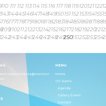
9
110
111
112
113
114
115
116
117
118
119
120
121
122
1
2
143
144
145
146
147
148
149
150
151
152
153
154
155
1
5
176
177
178
179
180
181
182
183
184
185
186
187
188
1
8
209
210
211
212
213
214
215
216
217
218
219
220
221
2
1
242
243
244
245
246
247
248
249
250
251
252
253
254
2
AIL
MENU
eteriadipresidenza@meritocr
Home
.eu
Chi Siamo
Agenda
Gallery Eventi
DE
Contatti