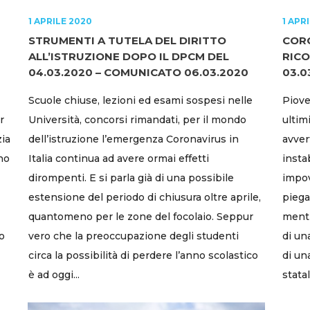
1 APRILE 2020
1 APR
STRUMENTI A TUTELA DEL DIRITTO
CORO
ALL’ISTRUZIONE DOPO IL DPCM DEL
RIC
04.03.2020 – COMUNICATO 06.03.2020
03.0
Scuole chiuse, lezioni ed esami sospesi nelle
Piove
r
Università, concorsi rimandati, per il mondo
ultim
zia
dell’istruzione l’emergenza Coronavirus in
avver
uno
Italia continua ad avere ormai effetti
insta
dirompenti. E si parla già di una possibile
impove
estensione del periodo di chiusura oltre aprile,
piega
quantomeno per le zone del focolaio. Seppur
mentr
o
vero che la preoccupazione degli studenti
di un
circa la possibilità di perdere l’anno scolastico
di un
è ad oggi...
statali