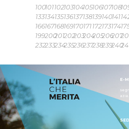
100
101
102
103
104
105
106
107
108
10
133
134
135
136
137
138
139
140
141
14
166
167
168
169
170
171
172
173
174
17
199
200
201
202
203
204
205
206
207
20
232
233
234
235
236
237
238
239
240
24
E-M
segr
azia
SE