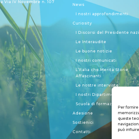
 Via IV Novembre n. 107
News
I nostri approfondimenti
Curiosity
I Discorsi del Presidente naz
Le Interaudite
Le buone notizie
I nostri comunicati
L’Italia che Merita Storie
Affascinanti
Le nostre interviste
I nostri Dipartimenti
Scuola di formazione politic
Per fornire
memorizzare
Adesione
queste tec
Sostienici
navigazione
può influir
Contatti