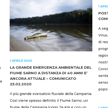
1 APR
POST
COMU
A seg
Virus
di re
progr
ragion
1 APRILE 2020
nostr
LA GRANDE EMERGENZA AMBIENTALE DEL
e
Coron
FIUME SARNO A DISTANZA DI 40 ANNI E’
sente
ANCORA ATTUALE – COMUNICATO
la
senso
25.02.2020
popolo
Il più grande sversatoio fluviale della Campania.
Così viene spesso definito il Fiume Sarno, un
fiume della Campania lungo 24 Km e con un
1 APR