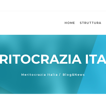
HOME
STRUTTURA
RITOCRAZIA ITA
Meritocrazia Italia
/
Blog&News