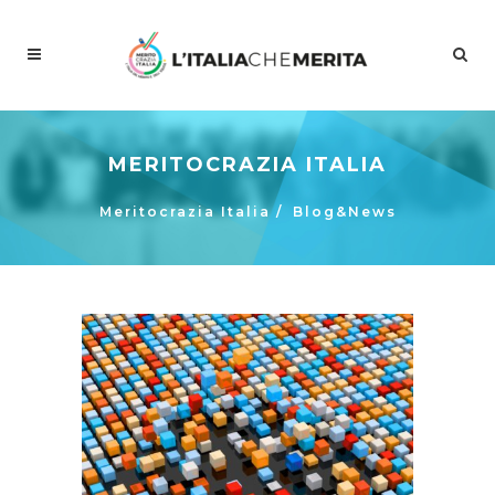
MERITOCRAZIA ITALIA
Meritocrazia Italia
/
Blog&News