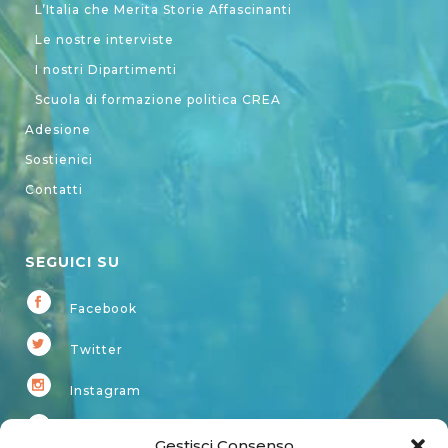
L’Italia che Merita Storie Affascinanti
Le nostre interviste
I nostri Dipartimenti
Scuola di formazione politica CREA
Adesione
Sostienici
Contatti
SEGUICI SU
Facebook
Twitter
Instagram
Youtube
Gestisci Consenso