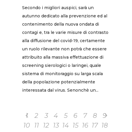
Secondo i migliori auspici, sarà un
autunno dedicato alla prevenzione ed al
contenimento della nuova ondata di
contagi e, tra le varie misure di contrasto
alla diffusione del covid-19, certamente
un ruolo rilevante non potrà che essere
attribuito alla massiva effettuazione di
screening sierologici o laringei, quale
sistema di monitoraggio su larga scala
della popolazione potenzialmente
interessata dal virus. Senonchè un...
1
2
3
4
5
6
7
8
9
10
11
12
13
14
15
16
17
18