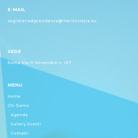
E-MAIL
segreteriadipresidenza@meritocrazia.eu
SEDE
Roma Via IV Novembre n. 107
MENU
Home
Chi Siamo
Agenda
Gallery Eventi
Contatti