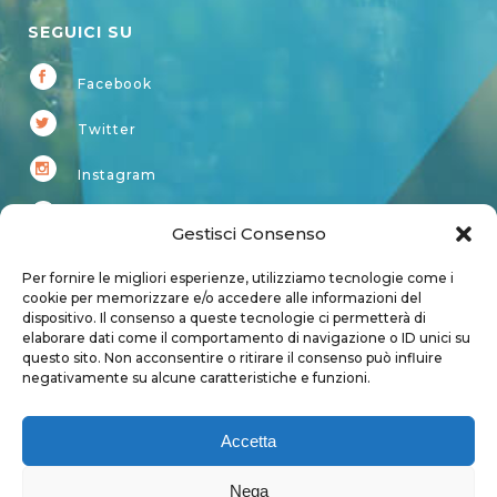
SEGUICI SU
Facebook
Twitter
Instagram
Youtube
Gestisci Consenso
Kardup
Per fornire le migliori esperienze, utilizziamo tecnologie come i
cookie per memorizzare e/o accedere alle informazioni del
dispositivo. Il consenso a queste tecnologie ci permetterà di
Account
elaborare dati come il comportamento di navigazione o ID unici su
questo sito. Non acconsentire o ritirare il consenso può influire
Login
negativamente su alcune caratteristiche e funzioni.
Logout
Account
Accetta
User page
Nega