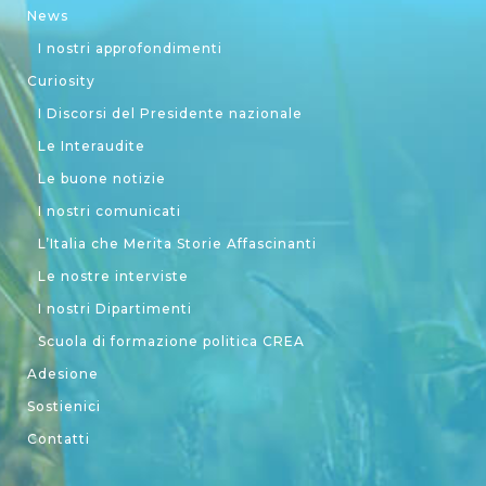
News
I nostri approfondimenti
Curiosity
I Discorsi del Presidente nazionale
Le Interaudite
Le buone notizie
I nostri comunicati
L’Italia che Merita Storie Affascinanti
Le nostre interviste
I nostri Dipartimenti
Scuola di formazione politica CREA
Adesione
Sostienici
Contatti